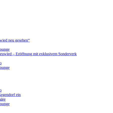
ied neu gesehen“
lounge
Neuwied – Eröffnung mit exklusivem Sonderverk
o
lounge
o
Segendorf ein
häre
lounge