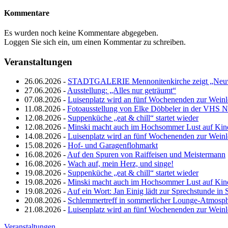
Kommentare
Es wurden noch keine Kommentare abgegeben.
Loggen Sie sich ein, um einen Kommentar zu schreiben.
Veranstaltungen
26.06.2026 -
STADTGALERIE Mennonitenkirche zeigt „Neuw
27.06.2026 -
Ausstellung: „Alles nur geträumt“
07.08.2026 -
Luisenplatz wird an fünf Wochenenden zur Wein
11.08.2026 -
Fotoausstellung von Elke Döbbeler in der VHS 
12.08.2026 -
Suppenküche „eat & chill“ startet wieder
12.08.2026 -
Minski macht auch im Hochsommer Lust auf Kin
14.08.2026 -
Luisenplatz wird an fünf Wochenenden zur Wein
15.08.2026 -
Hof- und Garagenflohmarkt
16.08.2026 -
Auf den Spuren von Raiffeisen und Meistermann
16.08.2026 -
Wach auf, mein Herz, und singe!
19.08.2026 -
Suppenküche „eat & chill“ startet wieder
19.08.2026 -
Minski macht auch im Hochsommer Lust auf Kin
19.08.2026 -
Auf ein Wort: Jan Einig lädt zur Sprechstunde in 
20.08.2026 -
Schlemmertreff in sommerlicher Lounge-Atmosp
21.08.2026 -
Luisenplatz wird an fünf Wochenenden zur Wein
Veranstaltungen