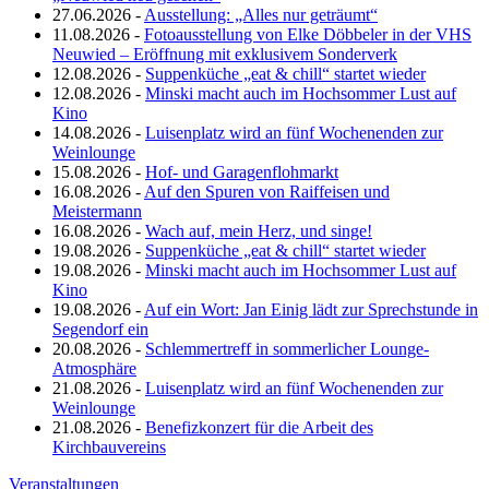
27.06.2026 -
Ausstellung: „Alles nur geträumt“
11.08.2026 -
Fotoausstellung von Elke Döbbeler in der VHS
Neuwied – Eröffnung mit exklusivem Sonderverk
12.08.2026 -
Suppenküche „eat & chill“ startet wieder
12.08.2026 -
Minski macht auch im Hochsommer Lust auf
Kino
14.08.2026 -
Luisenplatz wird an fünf Wochenenden zur
Weinlounge
15.08.2026 -
Hof- und Garagenflohmarkt
16.08.2026 -
Auf den Spuren von Raiffeisen und
Meistermann
16.08.2026 -
Wach auf, mein Herz, und singe!
19.08.2026 -
Suppenküche „eat & chill“ startet wieder
19.08.2026 -
Minski macht auch im Hochsommer Lust auf
Kino
19.08.2026 -
Auf ein Wort: Jan Einig lädt zur Sprechstunde in
Segendorf ein
20.08.2026 -
Schlemmertreff in sommerlicher Lounge-
Atmosphäre
21.08.2026 -
Luisenplatz wird an fünf Wochenenden zur
Weinlounge
21.08.2026 -
Benefizkonzert für die Arbeit des
Kirchbauvereins
Veranstaltungen