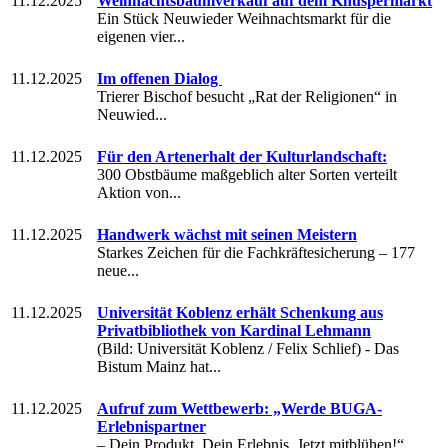
11.12.2025
Weihnachtsbaumverkauf auf dem Knuspermarkt
Ein Stück Neuwieder Weihnachtsmarkt für die
eigenen vier...
11.12.2025
Im offenen Dialog
Trierer Bischof besucht „Rat der Religionen“ in
Neuwied...
11.12.2025
Für den Artenerhalt der Kulturlandschaft:
300 Obstbäume maßgeblich alter Sorten verteilt
Aktion von...
11.12.2025
Handwerk wächst mit seinen Meistern
Starkes Zeichen für die Fachkräftesicherung – 177
neue...
11.12.2025
Universität Koblenz erhält Schenkung aus
Privatbibliothek von Kardinal Lehmann
(Bild: Universität Koblenz / Felix Schlief) - Das
Bistum Mainz hat...
11.12.2025
Aufruf zum Wettbewerb: „Werde BUGA-
Erlebnispartner
– Dein Produkt. Dein Erlebnis. Jetzt mitblühen!“...