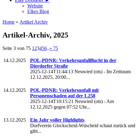
Elke Döbbeler ►
Website
Elkes Blog
Home
»
Artikel Archiv
Artikel-Archiv, 2025
Seite 3 von 75
1
2
3
4
5
6
..
»
75
14.12.2025
POL-PDNR: Verkehrsunfallflucht in der
Dierdorfer Straße
2025-12-14T11:44:13 Neuwied (ots) - Im Zeitraum
12.12.2025, 20:00...
14.12.2025
POL-PDNR: Verkehrsunfall mit
Personenschaden auf der L258
2025-12-14T10:15:21 Neuwied (ots) - Am
12.12.2025 gegen 07:52 Uhr...
13.12.2025
Ein Jahr voller Highlights
Dorfverein Glockscheid-Wüscheid schaut zurück und
gibt...